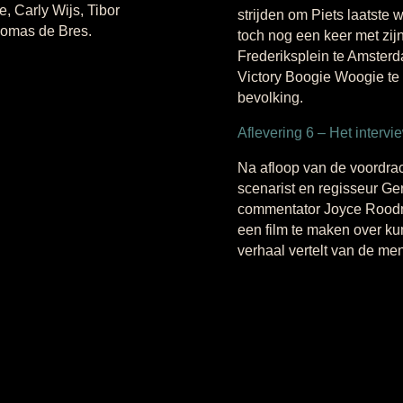
, Carly Wijs, Tibor
strijden om Piets laatste 
homas de Bres.
toch nog een keer met zijn
Frederiksplein te Amster
Victory Boogie Woogie t
bevolking.
Aflevering 6 – Het intervi
Na afloop van de voordra
scenarist en regisseur Ge
commentator Joyce Roodnat
een film te maken over kunst
verhaal vertelt van de me