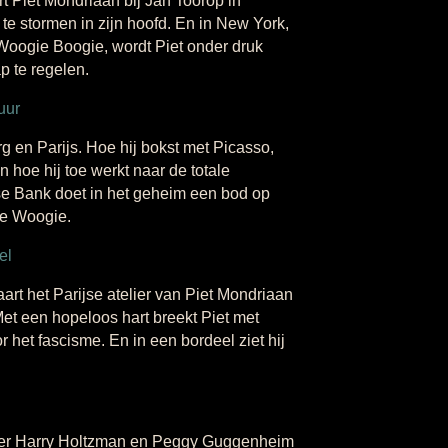
t Piet Mondriaan bij Jan Toorop in
te stormen in zijn hoofd. En in New York,
Woogie Boogie, wordt Piet onder druk
p te regelen.
uur
 en Parijs. Hoe hij bokst met Picasso,
 hoe hij toe werkt naar de totale
se Bank doet in het geheim een bod op
ie Woogie.
el
t het Parijse atelier van Piet Mondriaan
. Met een hopeloos hart breekt Piet met
r het fascisme. En in een bordeel ziet hij
er Harry Holtzman en Peggy Guggenheim