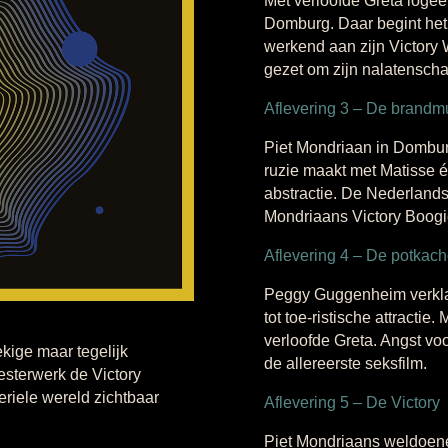
Met verloofde Greta logeer
Domburg. Daar begint het 
werkend aan zijn Victory 
gezet om zijn nalatenscha
Aflevering 3 – De brandm
Piet Mondriaan in Domburg
ruzie maakt met Matisse én
abstractie. De Nederland
Mondriaans Victory Boog
Aflevering 4 – De potkach
Peggy Guggenheim verklaar
tot toe-ristische attractie
verloofde Greta. Angst voo
kige maar tegelijk
de allereerste seksfilm.
esterwerk de Victory
riele wereld zichtbaar
Aflevering 5 – De Victory
Piet Mondriaans weldoen